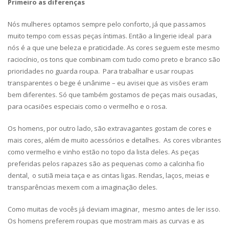
Primeiro as diferenças
Nós mulheres optamos sempre pelo conforto, já que passamos
muito tempo com essas peças íntimas. Então a lingerie ideal para
nós é a que une beleza e praticidade. As cores seguem este mesmo
raciocínio, os tons que combinam com tudo como preto e branco são
prioridades no guarda roupa. Para trabalhar e usar roupas
transparentes o bege é unânime – eu avisei que as visões eram
bem diferentes. Só que também gostamos de peças mais ousadas,
para ocasiões especiais como o vermelho e o rosa.
Os homens, por outro lado, são extravagantes gostam de cores e
mais cores, além de muito acessórios e detalhes. As cores vibrantes
como vermelho e vinho estão no topo da lista deles. As peças
preferidas pelos rapazes são as pequenas como a calcinha fio
dental, o sutiã meia taça e as cintas ligas. Rendas, laços, meias e
transparências mexem com a imaginação deles.
Como muitas de vocês já deviam imaginar, mesmo antes de ler isso.
Os homens preferem roupas que mostram mais as curvas e as