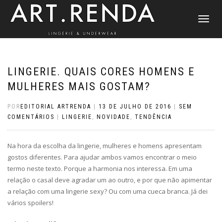
ALTERNAR
NAVEGAÇ
LINGERIE. QUAIS CORES HOMENS E
MULHERES MAIS GOSTAM?
POR
EDITORIAL ARTRENDA
|
13 DE JULHO DE 2016
|
SEM
COMENTÁRIOS
|
LINGERIE
,
NOVIDADE
,
TENDÊNCIA
Na hora da escolha da lingerie, mulheres e homens apresentam
gostos diferentes. Para ajudar ambos vamos encontrar o meio
termo neste texto. Porque a harmonia nos interessa. Em uma
relação o casal deve agradar um ao outro, e por que não apimentar
a relação com uma lingerie sexy? Ou com uma cueca branca. Já dei
vários spoilers!