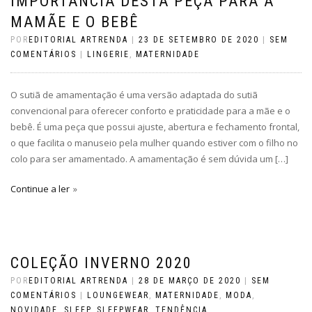
IMPORTÂNCIA DESTA PEÇA PARA A
MAMÃE E O BEBÊ
POR
EDITORIAL ARTRENDA
|
23 DE SETEMBRO DE 2020
|
SEM
COMENTÁRIOS
|
LINGERIE
,
MATERNIDADE
O sutiã de amamentação é uma versão adaptada do sutiã
convencional para oferecer conforto e praticidade para a mãe e o
bebê. É uma peça que possui ajuste, abertura e fechamento frontal,
o que facilita o manuseio pela mulher quando estiver com o filho no
colo para ser amamentado. A amamentação é sem dúvida um […]
Continue a ler
COLEÇÃO INVERNO 2020
POR
EDITORIAL ARTRENDA
|
28 DE MARÇO DE 2020
|
SEM
COMENTÁRIOS
|
LOUNGEWEAR
,
MATERNIDADE
,
MODA
,
NOVIDADE
,
SLEEP
,
SLEEPWEAR
,
TENDÊNCIA