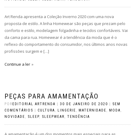
Art Renda apresenta a Coleção Inverno 2020 com uma nova
proposta de estilo. A linha Homewear são peças que prezam pelo
conforto e estilo, modelagem folgadinha e tecidos confortáveis. Vai
da cama para rua. Homewear é a tendência da moda que é o
reflexo do comportamento do consumidor, nos últimos anos novas
profissões surgem e […]
Continue a ler
PEÇAS PARA AMAMENTAÇÃO
POR
EDITORIAL ARTRENDA
|
30 DE JANEIRO DE 2020
|
SEM
COMENTÁRIOS
|
CULTURA
,
LINGERIE
,
MATERNIDADE
,
MODA
,
NOVIDADE
,
SLEEP
,
SLEEPWEAR
,
TENDÊNCIA
A amamentação é um dos momentos mais especiais para as