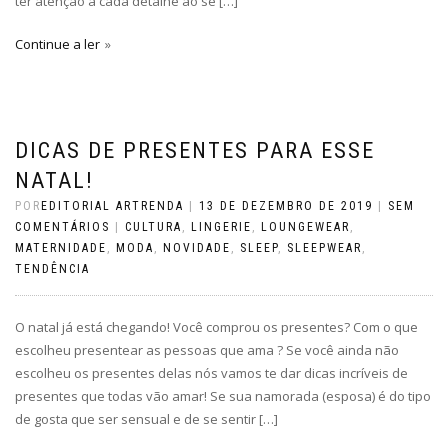
ter atenção a cada detalhe ao se […]
Continue a ler
DICAS DE PRESENTES PARA ESSE
NATAL!
POR
EDITORIAL ARTRENDA
|
13 DE DEZEMBRO DE 2019
|
SEM
COMENTÁRIOS
|
CULTURA
,
LINGERIE
,
LOUNGEWEAR
,
MATERNIDADE
,
MODA
,
NOVIDADE
,
SLEEP
,
SLEEPWEAR
,
TENDÊNCIA
O natal já está chegando! Você comprou os presentes? Com o que
escolheu presentear as pessoas que ama ? Se você ainda não
escolheu os presentes delas nós vamos te dar dicas incríveis de
presentes que todas vão amar! Se sua namorada (esposa) é do tipo
de gosta que ser sensual e de se sentir […]